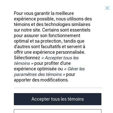
Bancaires
Plateforme
Pour vous garantir la meilleure
Portefeuille
Investissements
expérience possible, nous utilisons des
témoins et des technologies similaires
Idées
sur notre site. Certains sont essentiels
Équipe de Direction
pour assurer son fonctionnement
Carrières
Salle de Presse
optimal et sa protection, tandis que
d’autres sont facultatifs et servent à
Accessibilité
offrir une expérience personnalisée.
Rensperssecurite
Sélectionnez
« Accepter tous les
Conditions d’utilisation
Publicité et témoins
témoins »
pour profiter d’une
expérience optimisée ou
« Gérer les
paramètres des témoins »
pour
apporter des modifications.
RBC © 2026 Tous droits réservés.
Page load link
Accepter tous les témoins