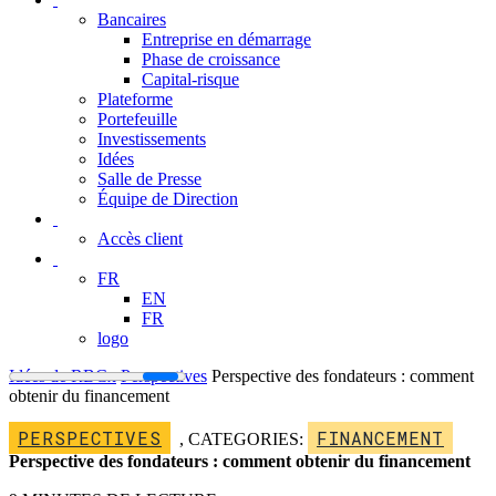
Bancaires
Entreprise en démarrage
Phase de croissance
Capital-risque
Plateforme
Portefeuille
Investissements
Idées
Salle de Presse
Équipe de Direction
Accès client
FR
EN
FR
logo
Idées de RBCx
Perspectives
Perspective des fondateurs : comment
obtenir du financement
PERSPECTIVES
FINANCEMENT
,
CATEGORIES:
Perspective des fondateurs : comment obtenir du financement