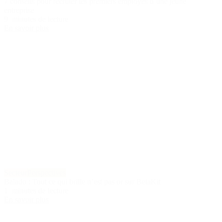
7 conseils pour recruter les premiers employés d’une jeune
entreprise
9 minutes de lecture
En savoir plus
Secteur
Perspectives
Balado : Tout ce qui brille n’est pas or sur BetaKit
1 minutes de lecture
En savoir plus