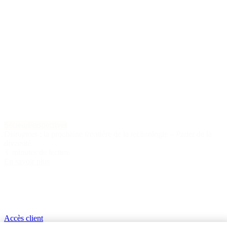
Secteur
Perspectives
Disruptors : la prochaine frontière de la technologie – Parler de la
diversité
3 minutes de lecture
En savoir plus
Accès client