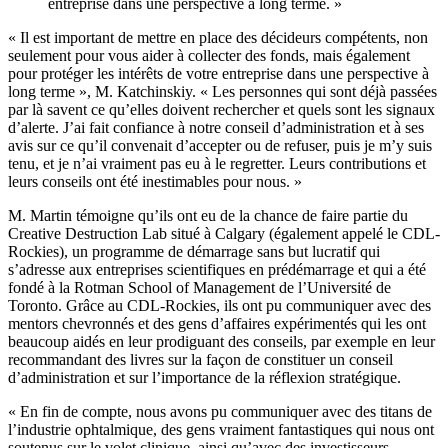
entreprise dans une perspective à long terme. »
« Il est important de mettre en place des décideurs compétents, non
seulement pour vous aider à collecter des fonds, mais également
pour protéger les intérêts de votre entreprise dans une perspective à
long terme », M. Katchinskiy. « Les personnes qui sont déjà passées
par là savent ce qu’elles doivent rechercher et quels sont les signaux
d’alerte. J’ai fait confiance à notre conseil d’administration et à ses
avis sur ce qu’il convenait d’accepter ou de refuser, puis je m’y suis
tenu, et je n’ai vraiment pas eu à le regretter. Leurs contributions et
leurs conseils ont été inestimables pour nous. »
M. Martin témoigne qu’ils ont eu de la chance de faire partie du
Creative Destruction Lab situé à Calgary (également appelé le CDL-
Rockies), un programme de démarrage sans but lucratif qui
s’adresse aux entreprises scientifiques en prédémarrage et qui a été
fondé à la Rotman School of Management de l’Université de
Toronto. Grâce au CDL-Rockies, ils ont pu communiquer avec des
mentors chevronnés et des gens d’affaires expérimentés qui les ont
beaucoup aidés en leur prodiguant des conseils, par exemple en leur
recommandant des livres sur la façon de constituer un conseil
d’administration et sur l’importance de la réflexion stratégique.
« En fin de compte, nous avons pu communiquer avec des titans de
l’industrie ophtalmique, des gens vraiment fantastiques qui nous ont
soutenus sur le volet clinique, ainsi qu’avec des investisseurs