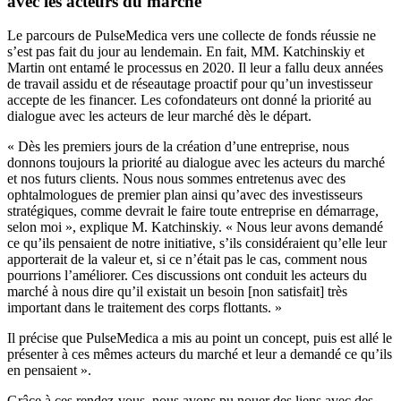
avec les acteurs du marché
Le parcours de PulseMedica vers une collecte de fonds réussie ne
s’est pas fait du jour au lendemain. En fait, MM. Katchinskiy et
Martin ont entamé le processus en 2020. Il leur a fallu deux années
de travail assidu et de réseautage proactif pour qu’un investisseur
accepte de les financer. Les cofondateurs ont donné la priorité au
dialogue avec les acteurs de leur marché dès le départ.
« Dès les premiers jours de la création d’une entreprise, nous
donnons toujours la priorité au dialogue avec les acteurs du marché
et nos futurs clients. Nous nous sommes entretenus avec des
ophtalmologues de premier plan ainsi qu’avec des investisseurs
stratégiques, comme devrait le faire toute entreprise en démarrage,
selon moi », explique M. Katchinskiy. « Nous leur avons demandé
ce qu’ils pensaient de notre initiative, s’ils considéraient qu’elle leur
apporterait de la valeur et, si ce n’était pas le cas, comment nous
pourrions l’améliorer. Ces discussions ont conduit les acteurs du
marché à nous dire qu’il existait un besoin [non satisfait] très
important dans le traitement des corps flottants. »
Il précise que PulseMedica a mis au point un concept, puis est allé le
présenter à ces mêmes acteurs du marché et leur a demandé ce qu’ils
en pensaient ».
Grâce à ces rendez-vous, nous avons pu nouer des liens avec des