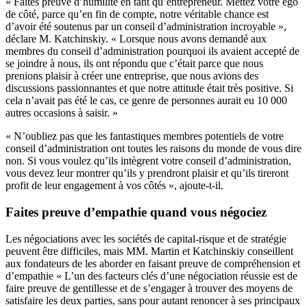
« Faites preuve d’humilité en tant qu’entrepreneur. Mettez votre ego
de côté, parce qu’en fin de compte, notre véritable chance est
d’avoir été soutenus par un conseil d’administration incroyable »,
déclare M. Katchinskiy. « Lorsque nous avons demandé aux
membres du conseil d’administration pourquoi ils avaient accepté de
se joindre à nous, ils ont répondu que c’était parce que nous
prenions plaisir à créer une entreprise, que nous avions des
discussions passionnantes et que notre attitude était très positive. Si
cela n’avait pas été le cas, ce genre de personnes aurait eu 10 000
autres occasions à saisir. »
« N’oubliez pas que les fantastiques membres potentiels de votre
conseil d’administration ont toutes les raisons du monde de vous dire
non. Si vous voulez qu’ils intègrent votre conseil d’administration,
vous devez leur montrer qu’ils y prendront plaisir et qu’ils tireront
profit de leur engagement à vos côtés », ajoute-t-il.
Faites preuve d’empathie quand vous négociez
Les négociations avec les sociétés de capital-risque et de stratégie
peuvent être difficiles, mais MM. Martin et Katchinskiy conseillent
aux fondateurs de les aborder en faisant preuve de compréhension et
d’empathie « L’un des facteurs clés d’une négociation réussie est de
faire preuve de gentillesse et de s’engager à trouver des moyens de
satisfaire les deux parties, sans pour autant renoncer à ses principaux