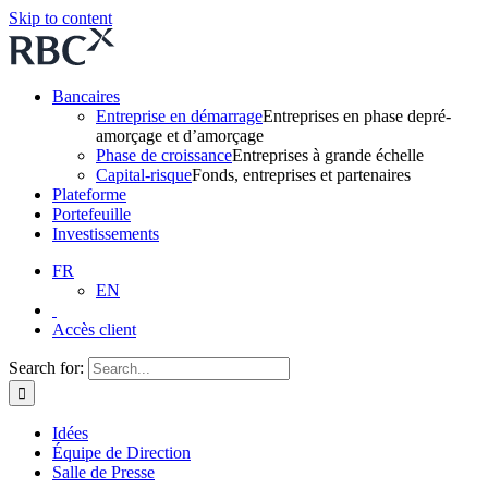
Skip to content
Bancaires
Entreprise en démarrage
Entreprises en phase depré-
amorçage et d’amorçage
Phase de croissance
Entreprises à grande échelle
Capital-risque
Fonds, entreprises et partenaires
Plateforme
Portefeuille
Investissements
FR
EN
Accès client
Search for:
Idées
Équipe de Direction
Salle de Presse