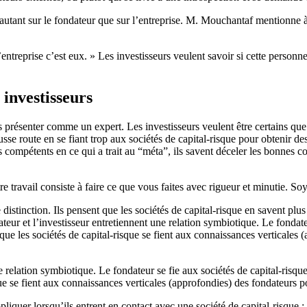
autant sur le fondateur que sur l’entreprise. M. Mouchantaf mentionne à c
ntreprise c’est eux. » Les investisseurs veulent savoir si cette personne
 investisseurs
résenter comme un expert. Les investisseurs veulent être certains que vo
se route en se fiant trop aux sociétés de capital-risque pour obtenir des
ès compétents en ce qui a trait au “méta”, ils savent déceler les bonnes 
tre travail consiste à faire ce que vous faites avec rigueur et minutie. 
e distinction. Ils pensent que les sociétés de capital-risque en savent p
dateur et l’investisseur entretiennent une relation symbiotique. Le fondat
 que les sociétés de capital-risque se fient aux connaissances verticales 
e relation symbiotique. Le fondateur se fie aux sociétés de capital-risqu
que se fient aux connaissances verticales (approfondies) des fondateurs pou
iquer lorsqu’ils entrent en contact avec une société de capital-risque :