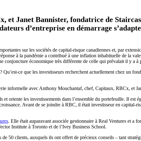
 et Janet Bannister, fondatrice de Staircas
 fondateurs d’entreprise en démarrage s’ada
portantes sur les sociétés de capital-risque canadiennes et, par extensi
ponse à la pandémie a contribué à une inflation inhabituelle de la vale
une conjoncture économique très différente de celle qui prévalait il y a à
s ? Qu’est-ce que les investisseurs recherchent actuellement chez un fo
rie informelle avec Anthony Mouchantaf, chef, Capitaux, RBCx, et Jan
ds et oriente les investissements dans l’ensemble du portefeuille. Il est 
e croissance. Avant de se joindre à RBC, il était investisseur en capital-
tures
. Elle était auparavant associée gestionnaire à Real Ventures et a fo
ctor Institute à Toronto et de l’Ivey Business School.
e 50 clients, auxquels ils ont offert de précieux conseils – tant strat