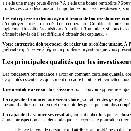
a-t-elle une marge brute élevée ? A-t-elle une bonne rentabilité ? Po
Toutes ces considérations sont importantes pour les investisseurs, so
Les entreprises en démarrage ont besoin de bonnes données éco
d’employer la mesure du délai de récupération. Combien de mois faut-il
rapidement le coût d’acquisition d’un client. Tant mieux si vous êtes 
d’intérêt élevés où il est difficile d’obtenir des capitaux. »
Votre entreprise doit proposer de régler un problème urgent.
À l’
préférable qu’il serve à régler un problème urgent ou que vous présenti
Les principales qualités que les investisse
Les fondateurs ont tendance à avoir en commun certaines qualités, comm
de qualités essentielles qui sortent du cadre habituel et permettent aux
Une mentalité axée sur la croissance
pour pouvoir apprendre et grand
La capacité d’énoncer une vision claire
pour attirer des gens plus c
mesure d’attirer, de motiver et de retenir des gens qui sont plus compét
La capacité d’assumer ses résultats,
en particulier lorsque les chose
à une introspection et se demande quelles leçons elle pourrait en tir
« Est-ce le type de personne qui attribue ses problèmes à des fact