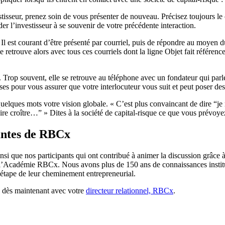
stisseur, prenez soin de vous présenter de nouveau. Précisez toujours l
der l’investisseur à se souvenir de votre précédente interaction.
er. Il est courant d’être présenté par courriel, puis de répondre au moy
me retrouve alors avec tous ces courriels dont la ligne Objet fait référ
. Trop souvent, elle se retrouve au téléphone avec un fondateur qui parle s
ses pour vous assurer que votre interlocuteur vous suit et peut poser des
uelques mots votre vision globale. « C’est plus convaincant de dire “je 
faire croître…” » Dites à la société de capital-risque ce que vous prévoyez
santes de RBCx
nsi que nos participants qui ont contribué à animer la discussion grâce 
l’Académie RBCx. Nous avons plus de 150 ans de connaissances instituti
ue étape de leur cheminement entrepreneurial.
z dès maintenant avec votre
directeur relationnel, RBCx
.