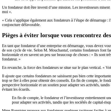
Un fondateur doit être investi d’une mission. Les investisseurs misent 
moi ».
« Cela s’applique également aux fondateurs à l’étape de démarrage : l’e
conjoncture défavorable.
Pièges à éviter lorsque vous rencontrez des
En tant que fondateur d’une entreprise en démarrage, vous devez vous p
de son cycle de vie. Selon M. Mouchantaf, certains fondateurs font faus
horizontale et en savent un peu sur beaucoup de choses : « Ils sont tr
fondateur. »
En revanche, la force des fondateurs se situe sur le plan vertical. « Vo
Il ajoute que certains fondateurs ne saisissent pas bien cette important
trop se fier à elles pour obtenir des conseils. En fin de compte, le fon
perspective horizontale et un soutien pour adapter ses activités, tandis
évitant les écueils.
En fin de compte, le fondateur et l’investisseur entretiennent un
pour adapter ses activités, tandis que les sociétés de capital-ris
Mme Bannister propose aux fondateurs quelques tactiques faciles à appl