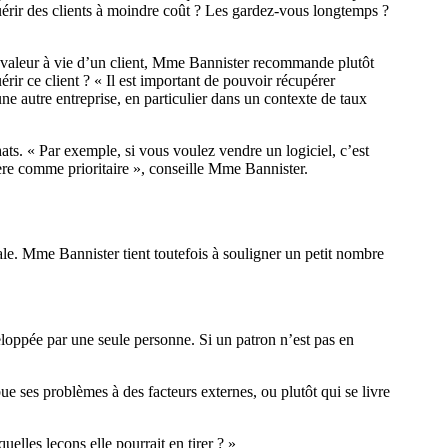
uérir des clients à moindre coût ? Les gardez-vous longtemps ?
valeur à vie d’un client, Mme Bannister recommande plutôt
ir ce client ? « Il est important de pouvoir récupérer
e autre entreprise, en particulier dans un contexte de taux
hats. « Par exemple, si vous voulez vendre un logiciel, c’est
dère comme prioritaire », conseille Mme Bannister.
ale. Mme Bannister tient toutefois à souligner un petit nombre
eloppée par une seule personne. Si un patron n’est pas en
ue ses problèmes à des facteurs externes, ou plutôt qui se livre
elles leçons elle pourrait en tirer ? »