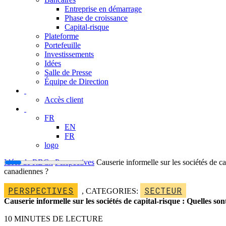
Entreprise en démarrage
Phase de croissance
Capital-risque
Plateforme
Portefeuille
Investissements
Idées
Salle de Presse
Équipe de Direction
Accès client
FR
EN
FR
logo
Idées de RBCx
Perspectives
Causerie informelle sur les sociétés de ca
canadiennes ?
PERSPECTIVES
SECTEUR
,
CATEGORIES:
Causerie informelle sur les sociétés de capital-risque : Quelles so
10 MINUTES DE LECTURE