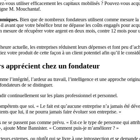
uvez-vous utiliser efficacement les capitaux mobilisés ? Pouvez-vous acq
uligne M. Mouchantaf.
nomiques.
Bien que de nombreux fondateurs utilisent comme mesure la 
 avant que votre bénéfice brut ne dépasse les coûts engagés pour acquér
en mesure de récupérer votre argent en deux mois, contre 12 mois pour un
heure actuelle, les entreprises réduisent leurs dépenses et font peu d’ac
ez votre produit de cette façon à un client potentiel afin qu’il le consi
urs apprécient chez un fondateur
e l’intégrité, l’ardeur au travail, l’intelligence et une approche origin
 fondateurs de se distinguer.
ir continuellement sur les plans professionnel et personnel.
ompétents que soi. « Le fait est qu’aucune entreprise n’a jamais été dév
ents que lui, il ne pourra jamais faire évoluer son entreprise. »
s ne se passent pas comme prévu. « Est-ce le type de personne qui attrib
er », ajoute Mme Bannister. « Comment puis-je m’améliorer ? »
eurs externes, ou plutôt qui se livre à une introspection et se demande qu