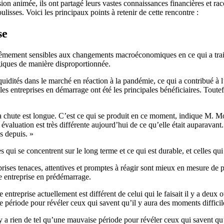
n animée, ils ont partagé leurs vastes connaissances financières et rac
lisses. Voici les principaux points à retenir de cette rencontre :
se
xtrêmement sensibles aux changements macroéconomiques en ce qui a trait 
giques de manière disproportionnée.
iquidités dans le marché en réaction à la pandémie, ce qui a contribué à 
 les entreprises en démarrage ont été les principales bénéficiaires. Tou
la chute est longue. C’est ce qui se produit en ce moment, indique M. 
valuation est très différente aujourd’hui de ce qu’elle était auparavant.
s depuis. »
les qui se concentrent sur le long terme et ce qui est durable, et celles
s tenaces, attentives et promptes à réagir sont mieux en mesure de persé
ne entreprise en prédémarrage.
e entreprise actuellement est différent de celui qui le faisait il y a de
aise période pour révéler ceux qui savent qu’il y aura des moments diffic
’y a rien de tel qu’une mauvaise période pour révéler ceux qui savent qu