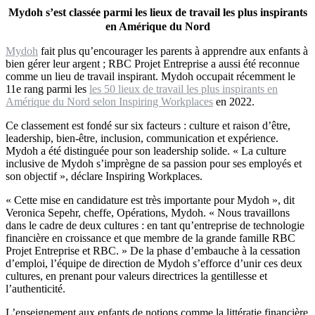
Mydoh s’est classée parmi les lieux de travail les plus inspirants
en Amérique du Nord
Mydoh
fait plus qu’encourager les parents à apprendre aux enfants à
bien gérer leur argent ; RBC Projet Entreprise a aussi été reconnue
comme un lieu de travail inspirant. Mydoh occupait récemment le
11e rang parmi les
les 50 lieux de travail les plus inspirants en
Amérique du Nord selon Inspiring Workplaces
en 2022.
Ce classement est fondé sur six facteurs : culture et raison d’être,
leadership, bien-être, inclusion, communication et expérience.
Mydoh a été distinguée pour son leadership solide. « La culture
inclusive de Mydoh s’imprègne de sa passion pour ses employés et
son objectif », déclare Inspiring Workplaces.
« Cette mise en candidature est très importante pour Mydoh », dit
Veronica Sepehr, cheffe, Opérations, Mydoh. « Nous travaillons
dans le cadre de deux cultures : en tant qu’entreprise de technologie
financière en croissance et que membre de la grande famille RBC
Projet Entreprise et RBC. » De la phase d’embauche à la cessation
d’emploi, l’équipe de direction de Mydoh s’efforce d’unir ces deux
cultures, en prenant pour valeurs directrices la gentillesse et
l’authenticité.
L’enseignement aux enfants de notions comme la littératie financière