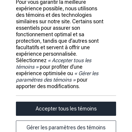
Pour vous garantir la meilleure
expérience possible, nous utilisons
Accès client
des témoins et des technologies
Bancaires
similaires sur notre site. Certains sont
Plateforme
essentiels pour assurer son
Portefeuille
fonctionnement optimal et sa
Investissements
protection, tandis que d’autres sont
Idées
facultatifs et servent à offrir une
Équipe de Direction
expérience personnalisée.
Carrières
Sélectionnez
« Accepter tous les
Salle de Presse
témoins »
pour profiter d’une
Accessibilité
expérience optimisée ou
« Gérer les
Rensperssecurite
paramètres des témoins »
pour
Conditions d’utilisation
apporter des modifications.
Publicité et témoins
Accepter tous les témoins
RBC © 2026 Tous droits réservés.
Page load link
Gérer les paramètres des témoins