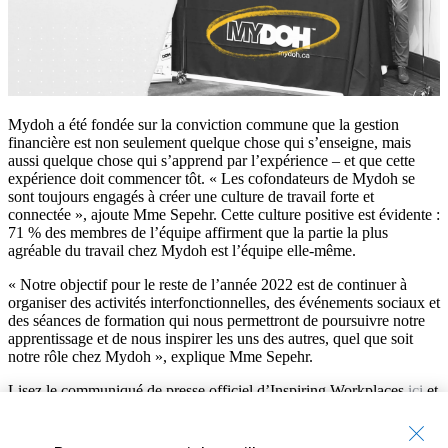
Mydoh a été fondée sur la conviction commune que la gestion
financière est non seulement quelque chose qui s’enseigne, mais
aussi quelque chose qui s’apprend par l’expérience – et que cette
expérience doit commencer tôt. « Les cofondateurs de Mydoh se
sont toujours engagés à créer une culture de travail forte et
connectée », ajoute Mme Sepehr. Cette culture positive est évidente :
71 % des membres de l’équipe affirment que la partie la plus
agréable du travail chez Mydoh est l’équipe elle-même.
« Notre objectif pour le reste de l’année 2022 est de continuer à
organiser des activités interfonctionnelles, des événements sociaux et
des séances de formation qui nous permettront de poursuivre notre
apprentissage et de nous inspirer les uns des autres, quel que soit
notre rôle chez Mydoh », explique Mme Sepehr.
Lisez le communiqué de presse officiel d’Inspiring Workplaces
ici
et
découvrez comment
Mydoh aide les Canadiens à acquérir des
connaissances financières.