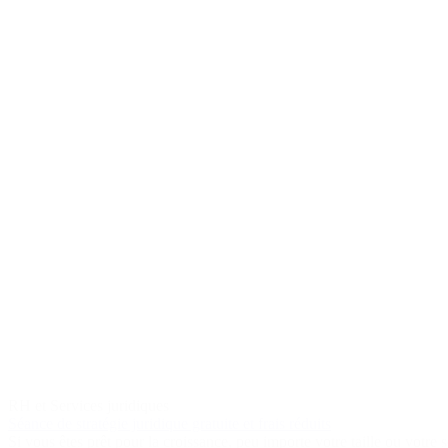
RH et Services juridiques
Séance de stratégie juridique gratuite et frais réduits
Si vous êtes prêt pour la croissance, peu importe votre taille ou votre 