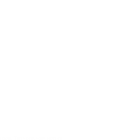
secteur, Torys peut vous aider en